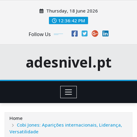
Skip
Thursday, 18 June 2026
to
content
12:36:43 PM
Follow Us
adesnivel.pt
Home
Cobi Jones: Aparições internacionais, Liderança,
Versatilidade